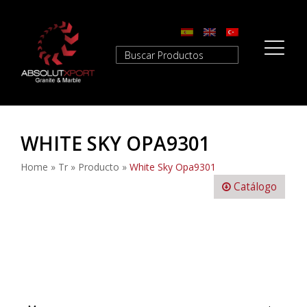
WHITE SKY OPA9301
Home
»
Tr
»
Producto
»
White Sky Opa9301
Catálogo