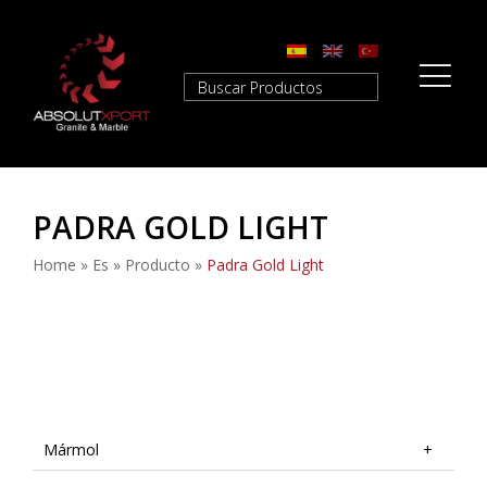
PADRA GOLD LIGHT
Home
»
Es
»
Producto
»
Padra Gold Light
Mármol